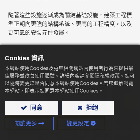
型錄下載
隨著這些設施逐漸成為關鍵基礎設施，建築工程標
準正朝向更強的結構系統、更高的工程精度，以及
聯絡我們
更可靠的安裝元件發展。
這種轉變也使現代建築工程更加重視固定系統的一
Cookies 資訊
致性與可靠性。
本網站使用Cookies及蒐集相關網站內使用者行為來提供最
佳服務並改善使用體驗。詳細內容請參閱隱私權政策。您可
以隨時變更您是否同意本網站使用Cookies。若您繼續瀏覽
本網站，即表示您同意本網站使用Cookies。
同意
拒絕
閱讀更多
變更設定