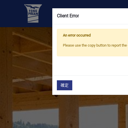
OEM/ODM
產品
Client Error
An error occurred
Please use the copy button to report the 
確定