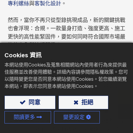
專利螺絲
與
客製化設計
。
型錄下載
然而，當你不再只從型錄挑現成品，新的關鍵挑戰
聯絡我們
也會浮現：
合規
。一款量身打造、強度更高、施工
更快的高性能緊固件，要如何同時符合國際市場嚴
格的安全與法規門檻？
Cookies 資訊
對採購與供應鏈決策者而言，理解
ISO、EN
與關
本網站使用Cookies及蒐集相關網站內使用者行為來提供最
鍵的
ETA（European Technical Assessment，
佳服務並改善使用體驗。詳細內容請參閱隱私權政策。您可
歐洲技術評估）
之間如何互補與分工，是在導入
以隨時變更您是否同意本網站使用Cookies。若您繼續瀏覽
本網站，即表示您同意本網站使用Cookies。
創新設計的同時，降低風險、避免踩雷的核心能
力。
同意
拒絕
挑戰在於：在創新與法規之間找到平衡
閱讀更多
變更設定
採購專利螺絲與客製化設計，能帶來不少優勢。例
如
提升施工效率、增加抗拔強度、讓幾何設計更貼