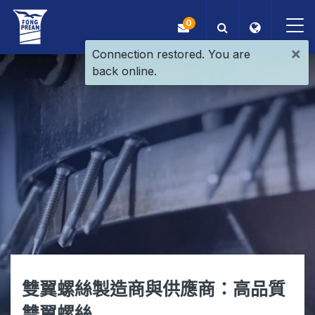
0
×
Connection restored. You are
back online.
OEM/ODM
產品
應用
部落格
ESG
關於我們
雙翼螺絲製造商與供應商：高品質
最新消息
雙翼螺絲