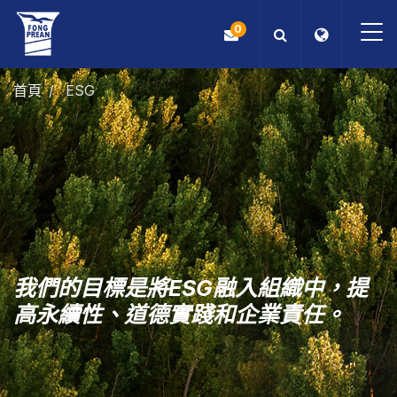
0
首頁
ESG
OEM/ODM
產品
應用
部落格
我們的目標是將ESG融入組織中，提
ESG
高永續性、道德實踐和企業責任。
關於我們
最新消息