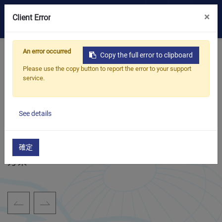
×
0
Client Error
首頁
關於我們
歷史沿革
OEM/ODM
An error occurred
Copy the full error to clipboard
Please use the copy button to report the error to your support
產品
service.
歷史沿革
應用
1986年
豐鵬成立於
See details
擁有超過 39 年的專業經驗，結合完善設備與全
部落格
方位服務，為客戶提供高效可靠的一站式整合
確定
ESG
方案。
關於我們
Previous
Next
最新消息