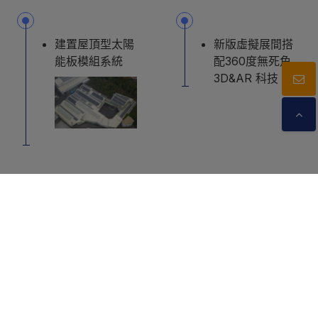
建置屋頂型太陽
新版虛擬展間搭
能板模組系統
配360度無死角
3D&AR 科技
Cookies 資訊
本網站使用Cookies及蒐集相關網站內使用者行為來提供最
豐鵬工業股份有限公司
佳服務並改善使用體驗。詳細內容請參閱隱私權政策。您可
高雄市梓官區工維街6號
以隨時變更您是否同意本網站使用Cookies。若您繼續瀏覽
+886-7-6170526
本網站，即表示您同意本網站使用Cookies。
+886-7-6103160
同意
拒絕
export3@ms.fongprean.com.tw