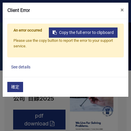
×
0
Client Error
Home
型錄下載
OEM/ODM
An error occurred
Copy the full error to clipboard
Please use the copy button to report the error to your support
型錄下載
產品
service.
應用
See details
部落格
確定
豐鵬工業股份有限
ESG
公司 目錄2025
關於我們
pdf
download
最新消息