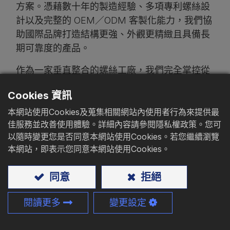
方案。憑藉數十年的製造經驗、多項專利螺絲設
型錄下載
計以及完整的 OEM／ODM 客製化能力，我們協
助國際品牌打造結構更強、外觀更精緻且具備長
聯絡我們
期可靠度的產品。
作為一家垂直整合的螺絲工廠，我們完全掌控從
設計開發到生產製造的供應鏈每一環節。這確保
Cookies 資訊
了我們能為全球合作夥伴提供品質一致、價格具
競爭力且交期穩定的供應服務。
本網站使用Cookies及蒐集相關網站內使用者行為來提供最
佳服務並改善使用體驗。詳細內容請參閱隱私權政策。您可
以隨時變更您是否同意本網站使用Cookies。若您繼續瀏覽
本網站，即表示您同意本網站使用Cookies。
首頁
產品
一般螺絲
櫥櫃螺絲
同意
拒絕
篩選
閱讀更多
變更設定
為何全球品牌選擇豐鵬作為製造夥伴？