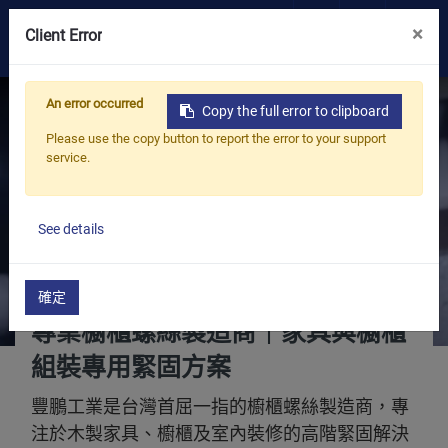
×
0
Client Error
OEM/ODM
An error occurred
Copy the full error to clipboard
Please use the copy button to report the error to your support
產品
service.
應用
See details
部落格
確定
ESG
專業櫥櫃螺絲製造商｜家具與櫥櫃
組裝專用緊固方案
關於我們
豐鵬工業
是台灣首屈一指的櫥櫃螺絲製造商，專
最新消息
注於木製家具、櫥櫃及室內裝修的高階緊固解決