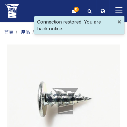
0
×
Connection restored. You are
back online.
OEM/ODM
首頁
產品
一般螺絲
支架螺絲
大扁頭尖尾
產品
應用
部落格
ESG
關於我們
最新消息