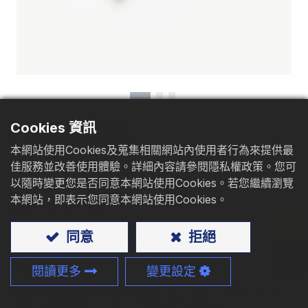
型錄下載
聯絡我們
Cookies 資訊
大扁頭尖尾
本網站使用Cookies及蒐集相關網站內使用者行為來提供最
佳服務並改善使用體驗。詳細內容請參閱隱私權政策。您可
材質
: 碳鋼、不鏽鋼
以隨時變更您是否同意本網站使用Cookies。若您繼續瀏覽
本網站，即表示您同意本網站使用Cookies。
應用
: 薄鐵板、輕鋼柱
尺寸:
M3 - M10、#5 - 3/8
同意
拒絕
長度:
9 - 400mm、3/8" - 15 3/4"
閱讀更多
變更設定
我們可提供您客製化服務(包含尺寸、頭型、孔型、牙型、
尾型、表面處理、包裝)，並解決您的問題。