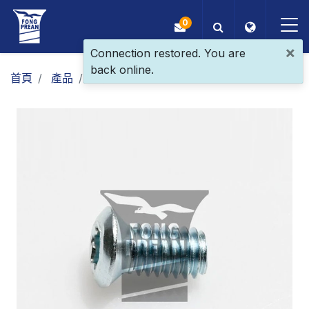
0
×
Connection restored. You are
back online.
OEM/ODM
首頁
產品
一般螺絲
自攻螺絲
橢圓頭平尾
產品
應用
部落格
ESG
關於我們
最新消息