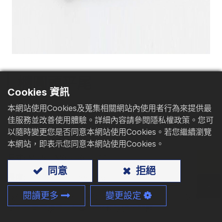
型錄下載
聯絡我們
橢圓頭平尾
Cookies 資訊
本網站使用Cookies及蒐集相關網站內使用者行為來提供最
材質
: 碳鋼
佳服務並改善使用體驗。詳細內容請參閱隱私權政策。您可
以隨時變更您是否同意本網站使用Cookies。若您繼續瀏覽
應用
: 刨花板、木頭、鋼板、鋁板
本網站，即表示您同意本網站使用Cookies。
尺寸:
M3.5 - M6、#6 - #14
同意
拒絕
長度:
9 - 150mm、3/8" - 6"
閱讀更多
變更設定
我們可提供您客製化服務(包含尺寸、頭型、孔型、牙型、
尾型、表面處理、包裝)，並解決您的問題。