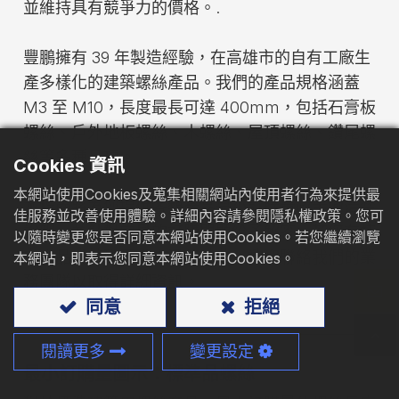
並維持具有競爭力的價格。.
型錄下載
豐鵬擁有 39 年製造經驗，在高雄市的自有工廠生
聯絡我們
產多樣化的建築螺絲產品。我們的產品規格涵蓋
M3 至 M10，長度最長可達 400mm，包括石膏板
螺絲、戶外地板螺絲、木螺絲、屋頂螺絲、鑽尾螺
絲等多種品項。
Cookies 資訊
本網站使用Cookies及蒐集相關網站內使用者行為來提供最
本指南將為您提供各類產品最小訂購量政策的清楚
佳服務並改善使用體驗。詳細內容請參閱隱私權政策。您可
說明，並針對常見的訂購問題給予解答。若您有特
以隨時變更您是否同意本網站使用Cookies。若您繼續瀏覽
定產品或特殊需求未涵蓋於此，歡迎聯絡我們的業
本網站，即表示您同意本網站使用Cookies。
務團隊以取得詳細資訊。
同意
拒絕
閱讀更多
變更設定
最小訂購量圖示：標準品螺絲