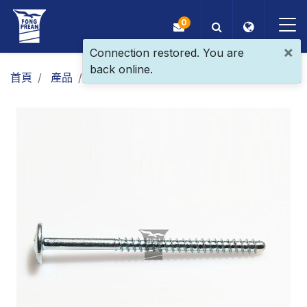
0
×
Connection restored. You are
back online.
OEM/ODM
首頁
產品
一般螺絲
自攻螺絲
大扁頭自攻螺絲
產品
應用
部落格
ESG
關於我們
最新消息