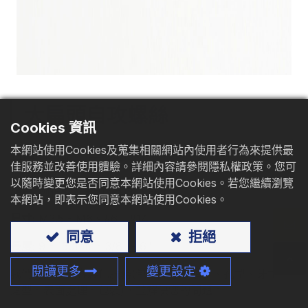
型錄下載
聯絡我們
大扁頭自攻螺絲
Cookies 資訊
本網站使用Cookies及蒐集相關網站內使用者行為來提供最
材質
:
碳鋼
、不銹鋼
佳服務並改善使用體驗。詳細內容請參閱隱私權政策。您可
以隨時變更您是否同意本網站使用Cookies。若您繼續瀏覽
應用
: 刨花板、木頭、鋼板、鋁板
本網站，即表示您同意本網站使用Cookies。
尺寸:
M3.5 - M6、#6 - #14
同意
拒絕
長度:
9 - 150mm、3/8" - 6"
閱讀更多
變更設定
我們可提供您客製化服務(包含尺寸、頭型、孔型、牙型、
尾型、表面處理、包裝)，並解決您的問題。