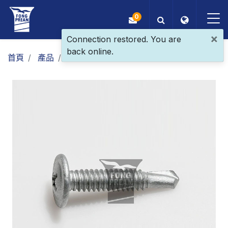
0
×
Connection restored. You are
back online.
OEM/ODM
首頁
產品
一般螺絲
複合螺絲
大扁頭
產品
應用
部落格
ESG
關於我們
最新消息