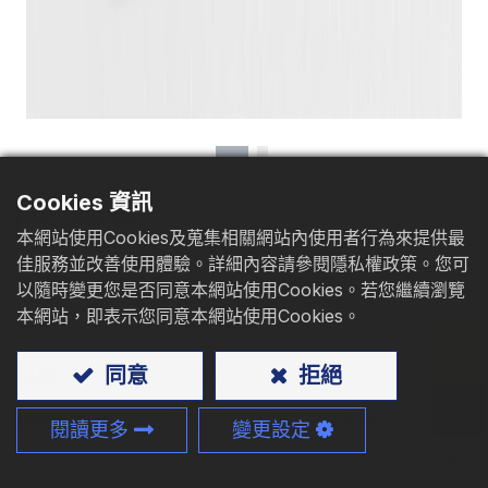
型錄下載
聯絡我們
Cookies 資訊
大扁頭
本網站使用Cookies及蒐集相關網站內使用者行為來提供最
佳服務並改善使用體驗。詳細內容請參閱隱私權政策。您可
應用
: 鐵板、波浪板、夾芯板、太陽能板安裝
以隨時變更您是否同意本網站使用Cookies。若您繼續瀏覽
本網站，即表示您同意本網站使用Cookies。
尺寸:
M3.5 - M8、#6 - 5/16
同意
拒絕
長度:
19 - 330mm、5/8" - 13"
鑽尾尺寸
: #1 - #10 號尾，可依需求設計雙翼鑽尾。
閱讀更多
變更設定
我們可提供您客製化服務(包含頭型、孔型、牙型、表面處