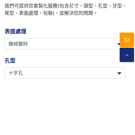
我們可提供您客製化服務(包含尺寸、頭型、孔型、牙型、
尾型、表面處理、包裝)，並解決您的問題。
表面處理
孔型
尺寸
Cookies 資訊
本網站使用Cookies及蒐集相關網站內使用者行為來提供最
佳服務並改善使用體驗。詳細內容請參閱隱私權政策。您可
以隨時變更您是否同意本網站使用Cookies。若您繼續瀏覽
本網站，即表示您同意本網站使用Cookies。
加入詢價車