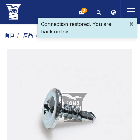
0
×
Connection restored. You are
back online.
OEM/ODM
首頁
產品
一般螺絲
支架螺絲
大扁頭鑽尾
產品
應用
部落格
ESG
關於我們
最新消息