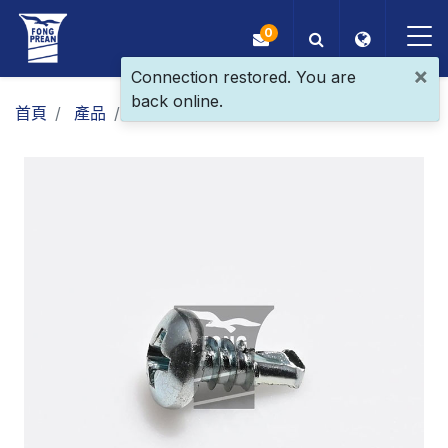
0
×
Connection restored. You are
back online.
OEM/ODM
首頁
產品
一般螺絲
支架螺絲
盤頭鑽尾
產品
應用
部落格
ESG
關於我們
最新消息