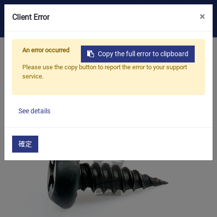
×
0
Client Error
OEM/ODM
An error occurred
首頁
產品
一般螺絲
Copy the full error to clipboard
支架螺絲
小蜜蜂頭尖尾
Please use the copy button to report the error to your support
產品
service.
應用
See details
部落格
確定
ESG
關於我們
最新消息