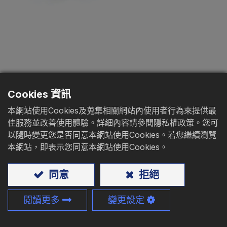
型錄下載
聯絡我們
小蜜蜂頭尖尾
Cookies 資訊
小蜜蜂支架螺絲搭配尖尾或專利雨傘牙尾的
本網站使用Cookies及蒐集相關網站內使用者行為來提供最
設計，能輕鬆貫穿結合輕鋼架和輕鋼柱。
佳服務並改善使用體驗。詳細內容請參閱隱私權政策。您可
以隨時變更您是否同意本網站使用Cookies。若您繼續瀏覽
材質
: 碳鋼、不鏽鋼
本網站，即表示您同意本網站使用Cookies。
應用:
薄鐵板+薄鐵板、薄鐵板+輕鋼柱
同意
拒絕
尺寸:
M3 - M8、#5 - 5/16
閱讀更多
變更設定
長度:
9 - 75mm、3/8" - 2 1/2"
我們可提供您客製化服務(包含尺寸、頭型、孔型、牙型、