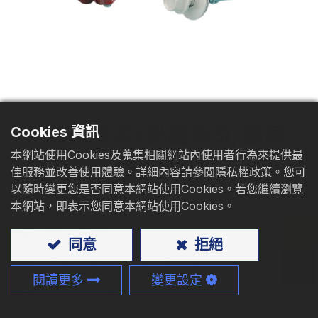
型錄下載
聯絡我們
六角頭噴漆+黏鐵華司, 鑽尾
Cookies 資訊
本網站使用Cookies及蒐集相關網站內使用者行為來提供最
鑽尾屋頂螺絲專為鐵板結合鐵板安裝而設
佳服務並改善使用體驗。詳細內容請參閱隱私權政策。您可
計。噴漆頭部搭配噴漆黏鐵華司，確保高耐
以隨時變更您是否同意本網站使用Cookies。若您繼續瀏覽
腐蝕性能。
本網站，即表示您同意本網站使用Cookies。
材質
: 碳鋼、不鏽鋼
同意
拒絕
應用:
鋼板、鐵板、鋁板、夾芯板
閱讀更多
變更設定
M3 - M8、#5 - 5/16
尺寸: