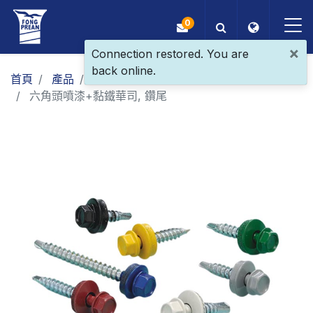
0
×
Connection restored. You are
back online.
OEM/ODM
首頁
產品
一般螺絲
屋頂螺絲
六角頭噴漆+黏鐵華司, 鑽尾
產品
應用
部落格
ESG
關於我們
最新消息