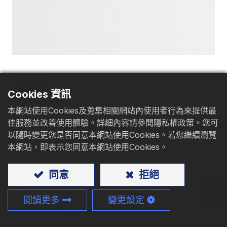
型錄下載
聯絡我們
圓頭
Cookies 資訊
本網站使用Cookies及蒐集相關網站內使用者行為來提供最
應用
: 鐵板、波浪板、夾芯板、太陽能板安裝
佳服務並改善使用體驗。詳細內容請參閱隱私權政策。您可
以隨時變更您是否同意本網站使用Cookies。若您繼續瀏覽
尺寸:
M3.5 - M8、#6 - 5/16
本網站，即表示您同意本網站使用Cookies。
長度:
19 - 330mm、5/8" - 13"
同意
拒絕
鑽尾尺寸
: #1 - #10 號尾，可依需求設計雙翼鑽尾。
閱讀更多
變更設定
我們可提供您客製化服務(包含頭型、孔型、牙型、表面處
理)，並解決您的問題。