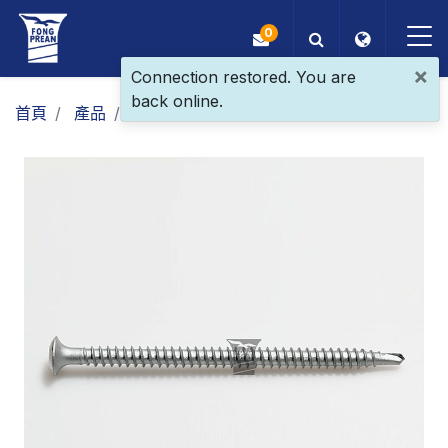
0
×
Connection restored. You are
back online.
OEM/ODM
首頁
產品
一般螺絲
複合螺絲
圓頭
產品
應用
部落格
ESG
關於我們
最新消息