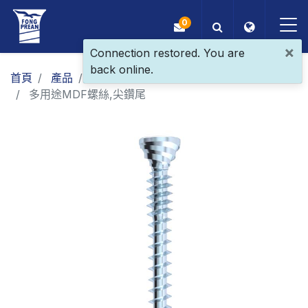
0
×
Connection restored. You are
back online.
OEM/ODM
首頁
產品
一般螺絲
地板螺絲
多用途MDF螺絲,尖鑽尾
產品
應用
部落格
ESG
關於我們
最新消息