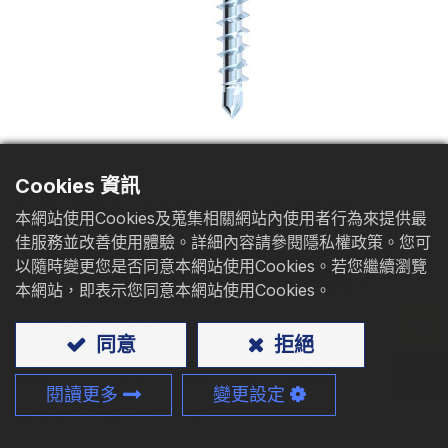
型錄下載
聯絡我們
Cookies 資訊
多用途MDF螺絲,尖鑽尾
本網站使用Cookies及蒐集相關網站內使用者行為來提供最
佳服務並改善使用體驗。詳細內容請參閱隱私權政策。您可
升級版尖鑽尾 MDF 螺絲完美適用於 MDF 結
以隨時變更您是否同意本網站使用Cookies。若您繼續瀏覽
合木材、鐵板和鋁材，且無需預鑽孔。
本網站，即表示您同意本網站使用Cookies。
材質
: 碳鋼、不鏽鋼
同意
拒絕
、
、薄鐵板
應用:
MDF
木頭、刨花板、鋁板
閱讀更多
變更設定
尺寸:
M3 - M8、#5 - 5/16