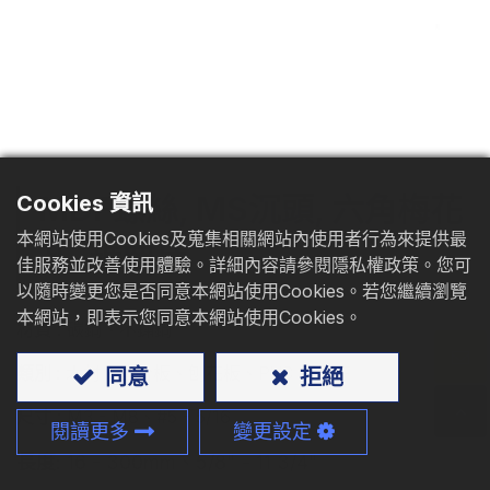
型錄下載
聯絡我們
MDF螺絲, MS沉頭, 六角梅花
Cookies 資訊
本網站使用Cookies及蒐集相關網站內使用者行為來提供最
孔, 鋸齒牙
佳服務並改善使用體驗。詳細內容請參閱隱私權政策。您可
以隨時變更您是否同意本網站使用Cookies。若您繼續瀏覽
本網站，即表示您同意本網站使用Cookies。
材質
: 碳鋼、不鏽鋼
類別
: 木材、塑合板、刨花板、PVC、MDF
同意
拒絕
尺寸
: M3 - M8、#5 - 5/16
閱讀更多
變更設定
長度
:
16 - 300mm、5/8" - 11 3/4"