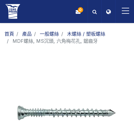
0
OEM/ODM
首頁
產品
一般螺絲
木螺絲 / 塑板螺絲
MDF螺絲, MS沉頭, 六角梅花孔, 鋸齒牙
產品
應用
部落格
ESG
關於我們
最新消息