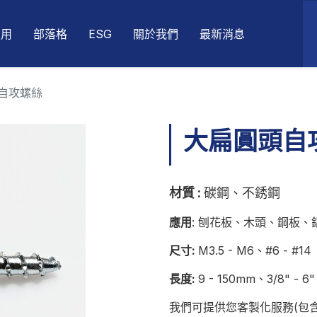
應用
部落格
ESG
關於我們
最新消息
自攻螺絲
大扁圓頭自
材質
:
碳鋼
、不銹鋼
應用
: 刨花板、木頭、鋼板
尺寸:
M3.5 - M6、#6 - #14
長度:
9 - 150mm、3/8" - 6"
我們可提供您客製化服務(包