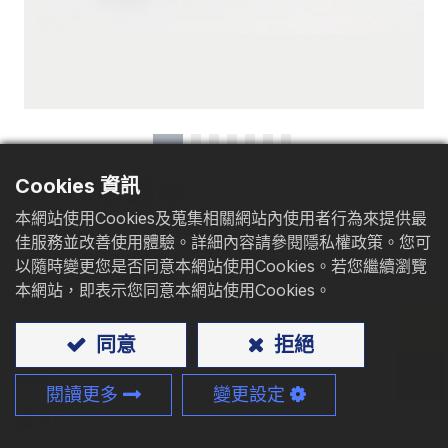
型錄下載
聯絡我們
Cookies 資訊
六角頭鑽尾
本網站使用Cookies及蒐集相關網站內使用者行為來提供最
佳服務並改善使用體驗。詳細內容請參閱隱私權政策。您可
材質
: 碳鋼、不鏽鋼
以隨時變更您是否同意本網站使用Cookies。若您繼續瀏覽
本網站，即表示您同意本網站使用Cookies。
應用
: 木材、塑合板、刨花板、鋁板、鐵板
尺寸:
M3 - M8、#5 - 5/16
同意
拒絕
長度:
9 - 400mm、3/8" - 15 3/4"
閱讀更多
變更設定
鑽尾尺寸:
#1 - #6