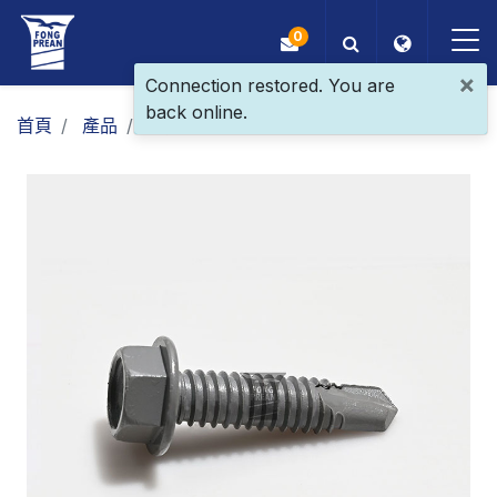
0
×
Connection restored. You are
back online.
OEM/ODM
首頁
產品
一般螺絲
鑽尾螺絲
六角頭鑽尾
產品
應用
部落格
ESG
關於我們
最新消息