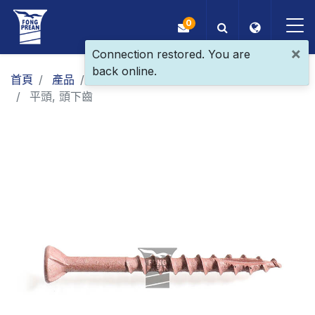
0
×
Connection restored. You are
back online.
OEM/ODM
首頁
產品
一般螺絲
木螺絲 / 塑板螺絲
平頭, 頭下齒
產品
應用
部落格
ESG
關於我們
最新消息