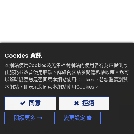
型錄下載
聯絡我們
Cookies 資訊
平頭, 頭下齒
本網站使用Cookies及蒐集相關網站內使用者行為來提供最
佳服務並改善使用體驗。詳細內容請參閱隱私權政策。您可
平頭頭下齒可以切斷毛刺使表面光滑無毛
以隨時變更您是否同意本網站使用Cookies。若您繼續瀏覽
邊，並可以將兩塊木頭緊密牢固地連接在一
本網站，即表示您同意本網站使用Cookies。
起。
同意
拒絕
材質
: 碳鋼、不鏽鋼
閱讀更多
變更設定
類別
: 木材、塑合板、刨花板
尺寸
: M3 - M10、#5 - 3/8