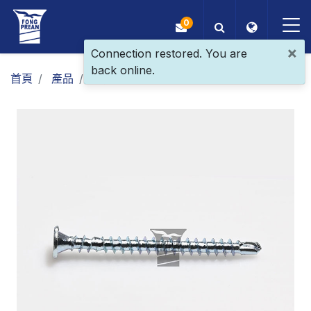
0
×
Connection restored. You are
back online.
OEM/ODM
首頁
產品
一般螺絲
鑽尾螺絲
平頭鑽尾
產品
應用
部落格
ESG
關於我們
最新消息