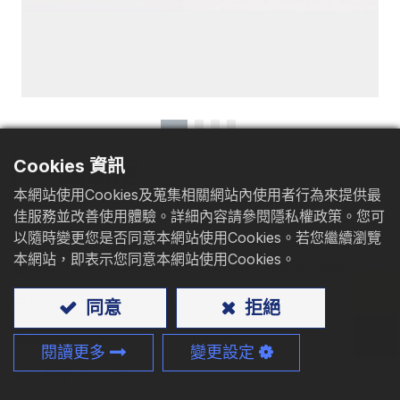
型錄下載
聯絡我們
Cookies 資訊
平頭鑽尾
本網站使用Cookies及蒐集相關網站內使用者行為來提供最
佳服務並改善使用體驗。詳細內容請參閱隱私權政策。您可
材質
: 碳鋼、不鏽鋼
以隨時變更您是否同意本網站使用Cookies。若您繼續瀏覽
本網站，即表示您同意本網站使用Cookies。
應用:
石膏板、木材、塑合板、刨花板、纖維板、鐵板
尺寸:
M3 - M8、#5 - 5/16
同意
拒絕
長度:
9 - 300mm、3/8" - 11 3/4"
閱讀更多
變更設定
鑽尾尺寸:
#1 - #6