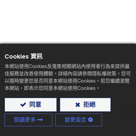
型錄下載
聯絡我們
Cookies 資訊
喇叭頭木螺絲
本網站使用Cookies及蒐集相關網站內使用者行為來提供最
佳服務並改善使用體驗。詳細內容請參閱隱私權政策。您可
喇叭頭木螺絲提供齊平乾淨的工作表面，並
以隨時變更您是否同意本網站使用Cookies。若您繼續瀏覽
且在螺紋和頭部之間也有更平滑的過度。
本網站，即表示您同意本網站使用Cookies。
材質
: 碳鋼、不鏽鋼
同意
拒絕
類別
: 木材、塑合板、刨花板
閱讀更多
變更設定
尺寸
: M3 - M10、#5 - 3/8