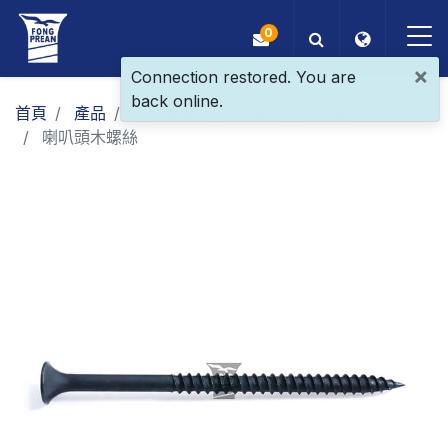
0
×
Connection restored. You are
back online.
OEM/ODM
首頁
產品
一般螺絲
木螺絲 / 塑板螺絲
喇叭頭木螺絲
產品
應用
部落格
ESG
關於我們
最新消息