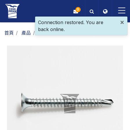
0
×
Connection restored. You are
back online.
OEM/ODM
首頁
產品
一般螺絲
複合螺絲
喇叭頭
產品
應用
部落格
ESG
關於我們
最新消息