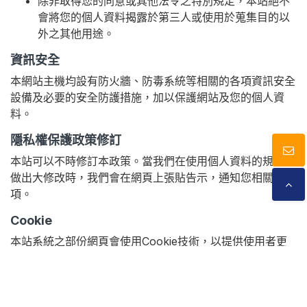
除非取得您的同意或其他法令之特別規定，本站絕不
會將您的個人資料揭露於第三人或使用於蒐集目的以
外之其他用途。
資訊安全
本網站主機均設有防火牆、防毒系統等相關的各項資訊安全
設備及必要的安全防護措施，加以保護網站及您的個人資
料。
隱私權保護政策修訂
本站可以不時修訂本政策。當我們在使用個人資料的規定上
做出大修改時，我們會在網頁上張貼告示，通知您相關事
項。
Cookie
本站系統之部份網頁會使用Cookie技術，以提供使用者更
好的服務。您可自行修改瀏覽器的設定，來接受或拒絕此項
Cookies 資訊
功能，但可能會導致網站某些功能無法正常執行。
本網站使用Cookies及蒐集相關網站內使用者行為來提供最
網站對外的相關連結