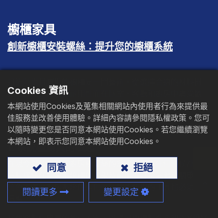
型錄下載
櫥櫃家具
聯絡我們
創新櫥櫃安裝螺絲：提升您的櫥櫃系統
打造時尚且實用的櫥櫃是一門藝術，從選擇合適的材料開
Cookies 資訊
始。雖然木材因其耐用性而在臥室、客廳和廚房中廣受歡
迎，螺絲的選擇，如櫥櫃安裝螺絲，同樣至關重要。選對螺
本網站使用Cookies及蒐集相關網站內使用者行為來提供最
絲不僅可以節省時間，更能節約成本。
佳服務並改善使用體驗。詳細內容請參閱隱私權政策。您可
以隨時變更您是否同意本網站使用Cookies。若您繼續瀏覽
本網站，即表示您同意本網站使用Cookies。
1. 系統櫃廚具的崛起
在現今對於高品質廚房櫃螺絲的需求比以往任何時候都高。
同意
拒絕
這些螺絲在組裝系統櫃的框架及耐用度時扮演著至關重要的
角色。隨著廚房系統的進化，我們所使用的工具也必須與時
閱讀更多
變更設定
俱進。