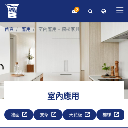
0
首頁
應用
室內應用 - 櫥櫃家具
OEM/ODM
產品
應用
部落格
ESG
室內應用
關於我們
牆面
支架
天花板
樓梯
最新消息